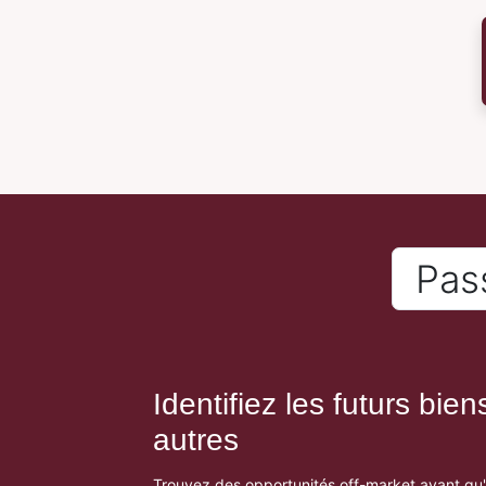
Pass
Identifiez les futurs bie
autres
Trouvez des opportunités off-market avant qu'e