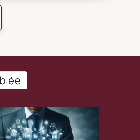
iblée