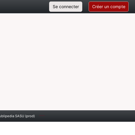
Se connecter
Créer un compte
blipedia SASU (prod)