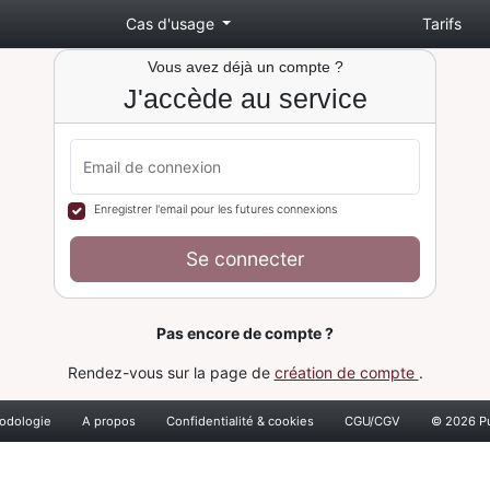
Cas d'usage
Tarifs
Vous avez déjà un compte ?
J'accède au service
Email de connexion
Enregistrer l'email pour les futures connexions
Se connecter
Pas encore de compte ?
Rendez-vous sur la page de
création de compte
.
odologie
A propos
Confidentialité & cookies
CGU/CGV
© 2026 Pu